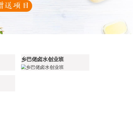
乡巴佬卤水创业班