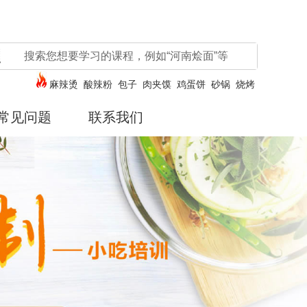
麻辣烫
酸辣粉
包子
肉夹馍
鸡蛋饼
砂锅
烧烤
常见问题
联系我们