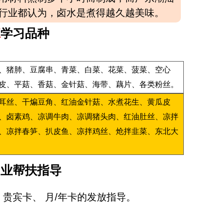
行业都认为，卤水是煮得越久越美味。
班
学习品种
、猪肺、豆腐串、青菜、白菜、花菜、菠菜、空心
皮、平菇、香菇、金针菇、海带、藕片、各类粉丝。
耳丝、干煸豆角、红油金针菇、水煮花生、黄瓜皮
、卤素鸡、凉调牛肉、凉调猪头肉、红油肚丝、凉拌
、凉拌春笋、扒皮鱼、凉拌鸡丝、炝拌韭菜、东北大
创业帮扶指导
贵宾卡、 月/年卡的发放指导。