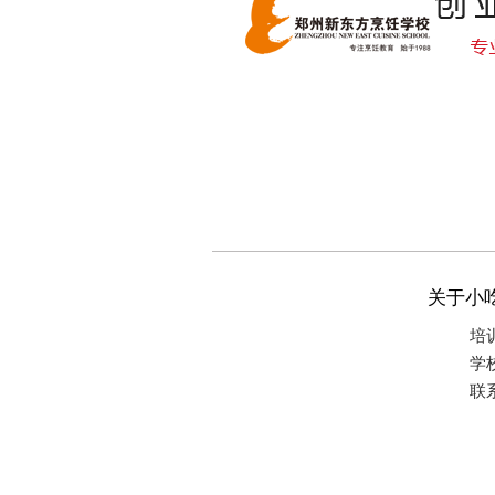
关于小
培
学
联