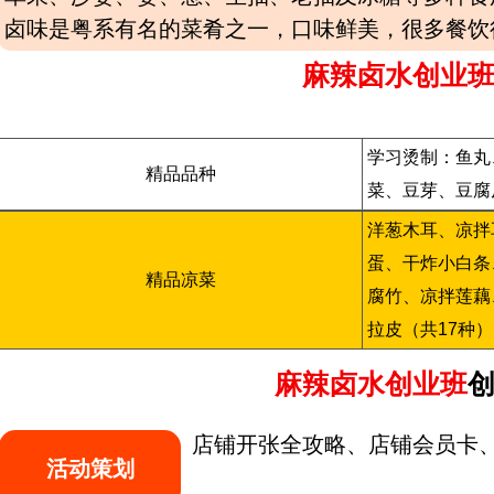
卤味是粤系有名的菜肴之一，口味鲜美，很多餐饮
麻辣卤水创业
学习烫制：鱼丸
精品品种
菜、豆芽、豆腐
洋葱木耳、凉拌
蛋、干炸小白条
精品凉菜
腐竹、凉拌莲藕
拉皮（共17种）
麻辣卤水创业班
店铺开张全攻略、店铺会员卡、
活动策划