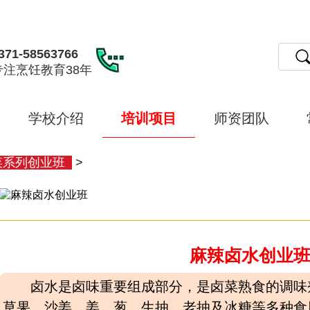
371-58563766
专注烹饪教育38年
学校介绍
培训项目
师资团队
菜系列创业班
>
麻辣卤水创业
卤水是卤味重要组成部分，是卤菜熟食的调味
草果、沙姜、姜、葱、生抽、老抽及冰糖等多种食