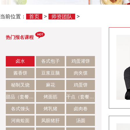
当前位置：
首页
>
师资团队
>
HOT
热门报名课程
卤水
各式包子
鸡蛋灌饼
酱香饼
豆浆豆脑
肉夹馍
秘制叉烧
麻花
鸡蛋饼
甜品（套餐二）
烤面筋
干点（套餐一）
各式馒头
烤乳猪
卤肉卷
河南烩面
凤眼猪肝
汤圆