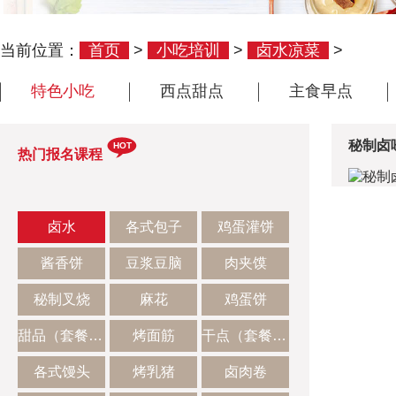
当前位置：
首页
>
小吃培训
>
卤水凉菜
>
特色小吃
西点甜点
主食早点
秘制卤
HOT
热门报名课程
卤水
各式包子
鸡蛋灌饼
酱香饼
豆浆豆脑
肉夹馍
秘制叉烧
麻花
鸡蛋饼
甜品（套餐二）
烤面筋
干点（套餐一）
各式馒头
烤乳猪
卤肉卷