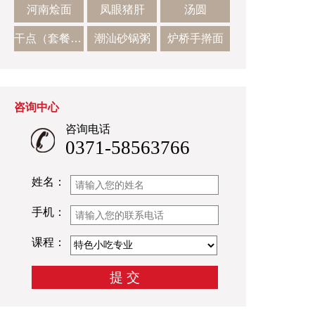
河南烩面
凤眼猪肝
汤圆
干点（套餐二）
潮汕砂锅粥
炉桥手擀面
咨询中心
咨询电话
0371-58563766
姓名：
手机：
课程：