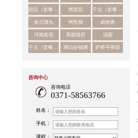
甜品（套餐二）
烤面筋
干点（套餐一）
各式馒头
烤乳猪
卤肉卷
河南烩面
凤眼猪肝
汤圆
干点（套餐二）
潮汕砂锅粥
炉桥手擀面
咨询中心
咨询电话
0371-58563766
姓名：
手机：
课程：