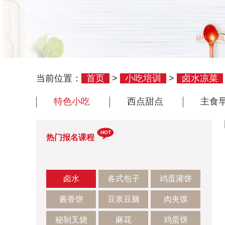
当前位置：
首页
>
小吃培训
>
卤水凉菜
特色小吃
西点甜点
主食
HOT
热门报名课程
卤水
各式包子
鸡蛋灌饼
酱香饼
豆浆豆脑
肉夹馍
秘制叉烧
麻花
鸡蛋饼