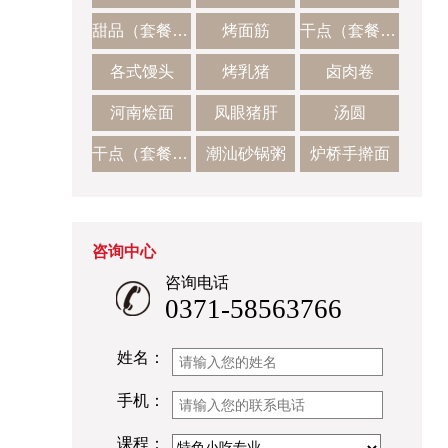
甜品（套餐二）
烤面筋
干点（套餐一）
各式馒头
烤乳猪
卤肉卷
河南烩面
凤眼猪肝
汤圆
干点（套餐二）
潮汕砂锅粥
炉桥手擀面
咨询中心
咨询电话
0371-58563766
姓名：
手机：
课程：