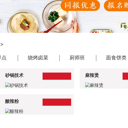
>
早点
烧烤卤菜
厨师班
面食饼类
砂锅技术
麻辣烫
酸辣粉