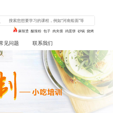
麻辣烫
酸辣粉
包子
肉夹馍
鸡蛋饼
砂锅
烧烤
常见问题
联系我们