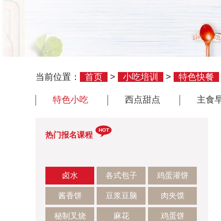
当前位置：
首页
>
小吃培训
>
特色快餐
特色小吃
西点甜点
主食
HOT
热门报名课程
卤水
各式包子
鸡蛋灌饼
酱香饼
豆浆豆脑
肉夹馍
秘制叉烧
麻花
鸡蛋饼