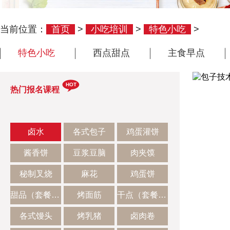
当前位置：
首页
>
小吃培训
>
特色小吃
>
特色小吃
西点甜点
主食早点
HOT
热门报名课程
卤水
各式包子
鸡蛋灌饼
酱香饼
豆浆豆脑
肉夹馍
秘制叉烧
麻花
鸡蛋饼
甜品（套餐二）
烤面筋
干点（套餐一）
各式馒头
烤乳猪
卤肉卷