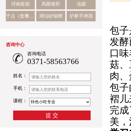
河南烩面
凤眼猪肝
汤圆
干点（套餐二）
潮汕砂锅粥
炉桥手擀面
包子
发酵
咨询中心
口味
咨询电话
0371-58563766
菇、
肉、
姓名：
包子
手机：
褶儿
课程：
完成
美，