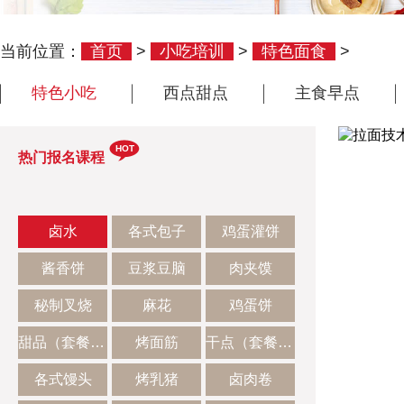
当前位置：
首页
>
小吃培训
>
特色面食
>
特色小吃
西点甜点
主食早点
HOT
热门报名课程
卤水
各式包子
鸡蛋灌饼
酱香饼
豆浆豆脑
肉夹馍
秘制叉烧
麻花
鸡蛋饼
甜品（套餐二）
烤面筋
干点（套餐一）
各式馒头
烤乳猪
卤肉卷