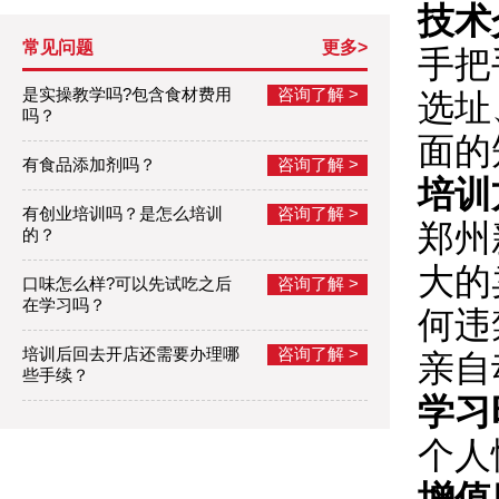
技术
常见问题
更多>
手把
是实操教学吗?包含食材费用
咨询了解 >
选址
吗？
面的
有食品添加剂吗？
咨询了解 >
培训
有创业培训吗？是怎么培训
咨询了解 >
郑州
的？
大的
口味怎么样?可以先试吃之后
咨询了解 >
在学习吗？
何违
培训后回去开店还需要办理哪
咨询了解 >
亲自
些手续？
学习
个人
增值