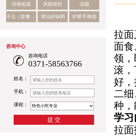
河南烩面
凤眼猪肝
汤圆
干点（套餐二）
潮汕砂锅粥
炉桥手擀面
拉面
面食
咨询中心
领，
咨询电话
0371-58563766
滚，
姓名：
好，
二细
手机：
种，
课程：
学习
拉面